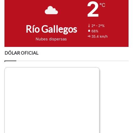
2
℃
Río Gallegos
2º - 2º%
68%
35.4 km/h
Nubes dispersas
DÓLAR OFICIAL