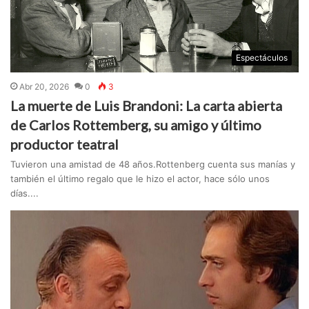
Espectáculos
Abr 20, 2026
0
3
La muerte de Luis Brandoni: La carta abierta
de Carlos Rottemberg, su amigo y último
productor teatral
Tuvieron una amistad de 48 años.Rottenberg cuenta sus manías y
también el último regalo que le hizo el actor, hace sólo unos
días....