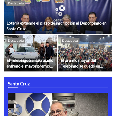
Destacada
Lotería extiende el plazo de inscripción al Deporbingo en
Santa Cruz
Destacada
Destacada
El Telebingo Santacruceño
El premio mayor del
entregó el mayor premio
Telebingo se quedó en
del especial Día del
Puerto San Julián en una
Trabajador
noche de emoción y
festejos
Santa Cruz