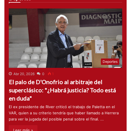
Deportes
Abr 20, 2026
0
1
El palo de D'Onofrio al arbitraje del
superclásico: "¿Habrá justicia? Todo está
en duda"
El ex presidente de River criticó el trabajo de Paletta en el
VAR, quien a su criterio tendría que haber llamado a Herrera
para ver la jugada del posible penal sobre el final. ...
Leer más »